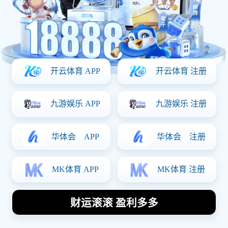
热门赛事资讯
查看更多 >
足球·欧洲冠军联赛
欧冠半决赛次回合综述：豪门对决尽显战术素养
在刚刚结束的欧冠半决赛次回合比赛中，两支传统豪门再次上
演了精彩的战术博弈。主队凭借下半场的两次精准反击打破僵
局，最终客场取胜晋级决赛...
📅 2024-05-02
👁 12,580 阅读