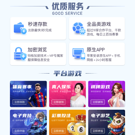
篮球·NBA季后赛
NBA季后赛白热化：东部决赛G5关键球员数据解
析
随着系列赛大比分来到2-2平，东部决赛的第五场比赛成为决定
走向的关键之战。本场我们将深入分析双方核心球员的上半场
效率值以及防守策略的变化...
📅 2024-05-02
👁 9,842 阅读