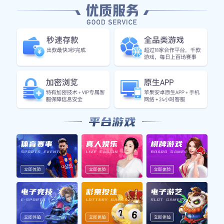
篮球·NBA季后赛
NBA季后赛白热化：东部决赛G5关键球员数据解
析
随着系列赛大比分来到2-2平，东部决赛的第五场比赛成为决定
走向的关键之战。本场我们将深入分析双方核心球员的上半场
效率值以及防守策略的变化...
📅 2024-05-02
👁 9,842 阅读