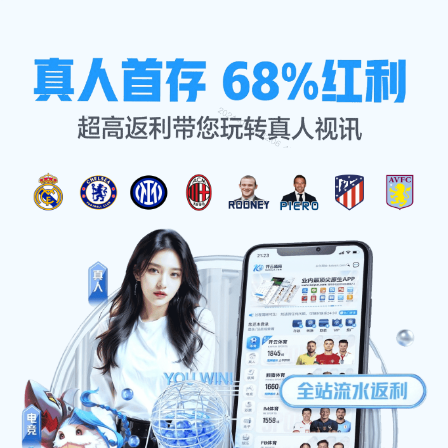
必一
运动
☰
欧冠决赛前瞻：曼城对决国际米兰，冠军
归属悬念迭起
本周焦点赛事深度解析，专业数据支持，助您掌握第
一手资讯
英超
第32轮
NBA
利物浦
2 : 1
纽卡斯尔
凯尔特人
108